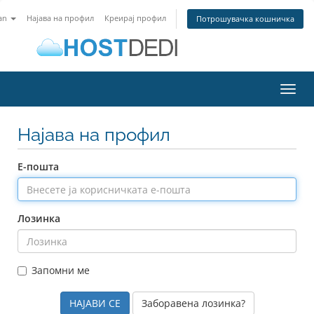
an
Најава на профил
Креирај профил
Потрошувачка кошничка
Toggl
navig
Најава на профил
Е-пошта
Лозинка
Запомни ме
Заборавена лозинка?