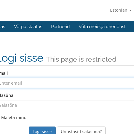
Estonian
aas
Võrgu staatus
Partnerid
Võta meiega ühendust
Logi sisse
This page is restricted
mail
lasõna
Mäleta mind
Unustasid salasõna?