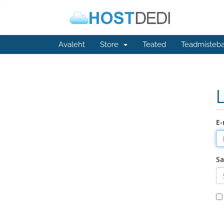
Avaleht
Store
Teated
Teadmisteb
E-
Sa