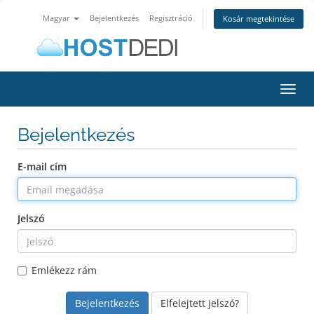
Magyar
Bejelentkezés
Regisztráció
Kosár megtekintése
Váltá
a
navig
Bejelentkezés
E-mail cím
Jelszó
Emlékezz rám
Elfelejtett jelszó?