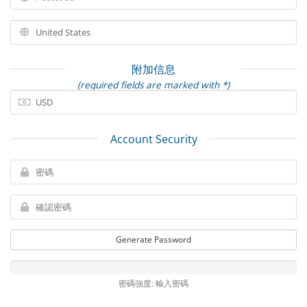
附加信息
(required fields are marked with *)
Account Security
Generate Password
密碼強度: 輸入密碼