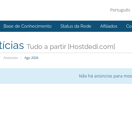
Português
Base de Conhecimento
Status da Rede
Afiliados
Co
tícias
Tudo a partir [Hostdedi.com]
Anúncios
Ago 2026
Não há anúncios para mos