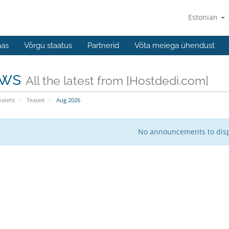
Estonian
aas
Võrgu staatus
Partnerid
Võta meiega ühendust
ws
All the latest from [Hostdedi.com]
valeht
Teated
Aug 2026
No announcements to dis