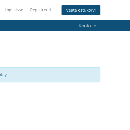
Logi sisse
Registreeri
Vaata ostukorvi
Konto
play