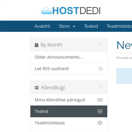
Avaleht
Store
Teated
Teadmisteb
Ne
By Month
Older Announcements...
Portaali a
Loe RSS uudiseid
Klienditugi
Minu klienditoe päringud
Teated
Teadmistebaas